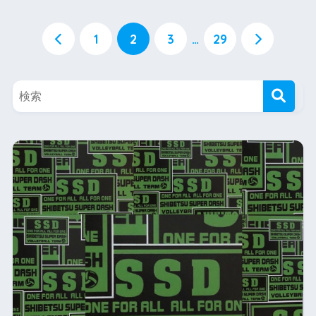
1
2
3
…
29