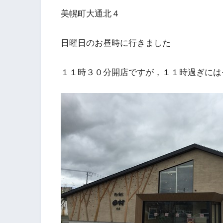
美幌町大通北４
日曜日のお昼時に行きました
１１時３０分開店ですが，１１時過ぎには