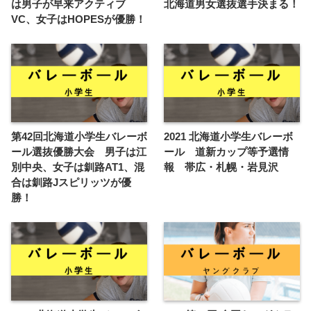
は男子が早来アクティブ
北海道男女選抜選手決まる！
VC、女子はHOPESが優勝！
第42回北海道小学生バレーボ
2021 北海道小学生バレーボ
ール選抜優勝大会 男子は江
ール 道新カップ等予選情
別中央、女子は釧路AT1、混
報 帯広・札幌・岩見沢
合は釧路Jスピリッツが優
勝！