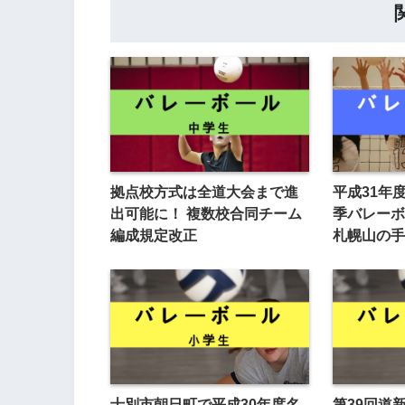
拠点校方式は全道大会まで進
平成31年
出可能に！ 複数校合同チーム
季バレーボ
編成規定改正
札幌山の手
士別市朝日町で平成30年度名
第39回道