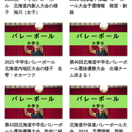
ル 北海道内新人大会の様
ール大会予選情報 根室・釧
子 旭川（女子）
路
2021 中学生バレーボール
第40回北海道中学生バレーボ
北海道内地区大会の様子 名
ール選抜優勝大会 出場チー
寄・オホーツク
ム決まる！
第43回北海道中学生バレーボ
北海道中体連バレーボール大
ール選抜優勝大会 昨年に続
会 2019 予選情報 胆振