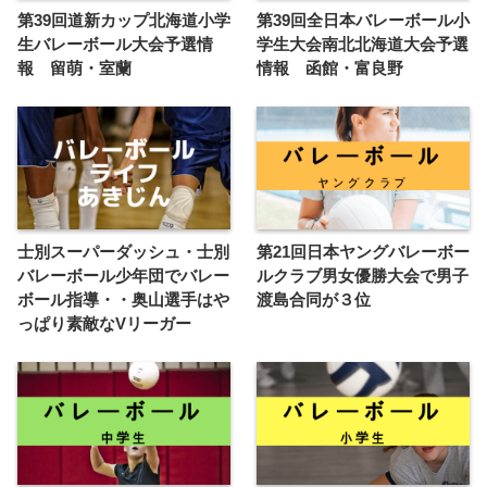
第39回道新カップ北海道小学
第39回全日本バレーボール小
生バレーボール大会予選情
学生大会南北北海道大会予選
報 留萌・室蘭
情報 函館・富良野
士別スーパーダッシュ・士別
第21回日本ヤングバレーボー
バレーボール少年団でバレー
ルクラブ男女優勝大会で男子
ボール指導・・奥山選手はや
渡島合同が３位
っぱり素敵なVリーガー