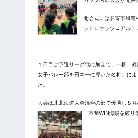
カップ名寄大会が開催
開会式には名寄市風連
ッドロケッツ→アルテ
１日目は予選リーグ戦に加えて、一柳 昇
女子バレー部を日本一に導いた名将）によ
た。
大会は北北海道大会混合の部で優勝し８月
室蘭WIN海陽を破り